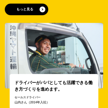
もっと見る
宮古
イバーがパパとしても活躍できる働
て、
づくりを進めます。
カーゴ
スドライバー
川満さ
ん（2014年入社）