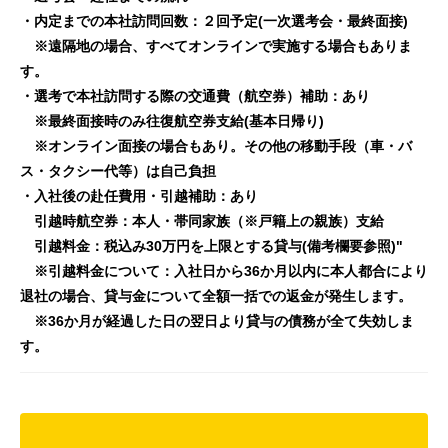
・内定までの本社訪問回数：２回予定(一次選考会・最終面接)
※遠隔地の場合、すべてオンラインで実施する場合もありま
す。
・選考で本社訪問する際の交通費（航空券）補助：あり
※最終面接時のみ往復航空券支給(基本日帰り)
※オンライン面接の場合もあり。その他の移動手段（車・バ
ス・タクシー代等）は自己負担
・入社後の赴任費用・引越補助：あり
引越時航空券：本人・帯同家族（※戸籍上の親族）支給
引越料金：税込み30万円を上限とする貸与(備考欄要参照)"
※引越料金について：入社日から36か月以内に本人都合により
退社の場合、貸与金について全額一括での返金が発生します。
※36か月が経過した日の翌日より貸与の債務が全て失効しま
す。