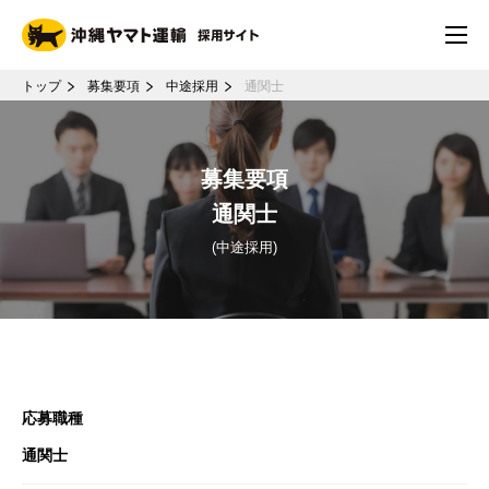
トップ
募集要項
中途採用
通関士
募集要項
通関士
(中途採用)
応募職種
通関士