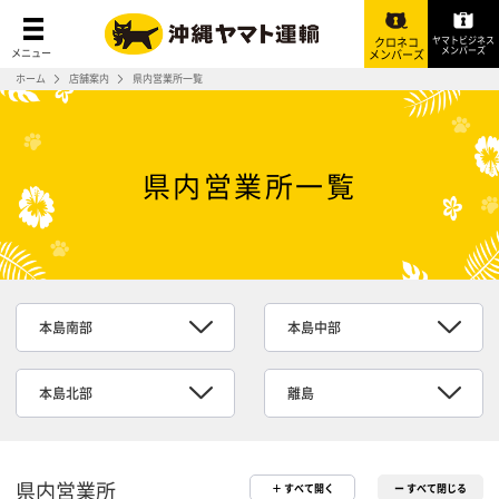
ヤマトビジネス
クロネコ
メンバーズ
メニュー
メンバーズ
ホーム
店舗案内
県内営業所一覧
県内営業所一覧
本島南部
本島中部
本島北部
離島
県内営業所
＋ すべて開く
ー すべて閉じる