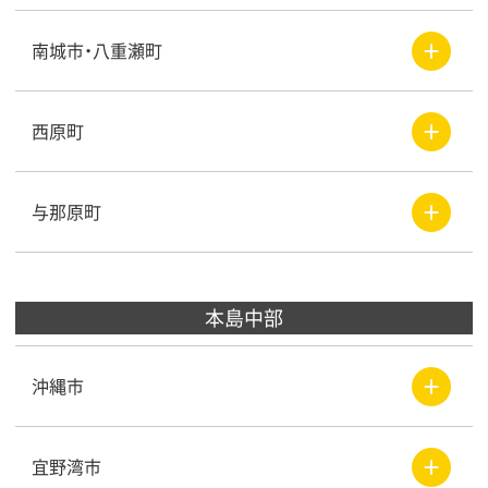
＋
南城市・八重瀬町
＋
西原町
＋
与那原町
本島中部
＋
沖縄市
＋
宜野湾市