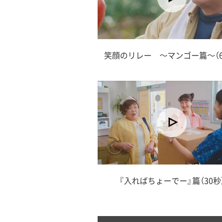
笑顔のリレー ～マンゴー篇～（6
『入ればちょーでー』篇（30秒