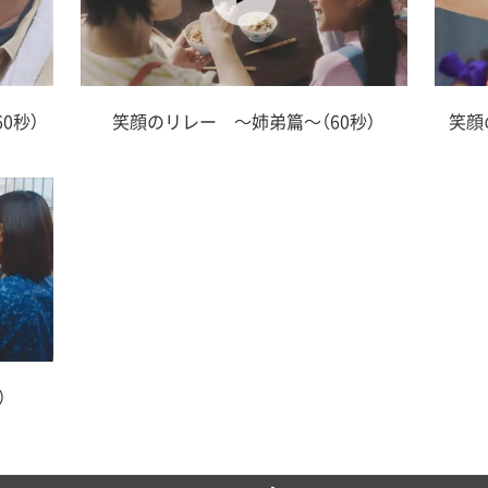
笑顔のリレー ～姉弟篇～（60秒）
笑顔
0秒）
）