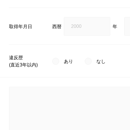
取得年月日
西暦
年
違反歴
あり
なし
(直近3年以内)