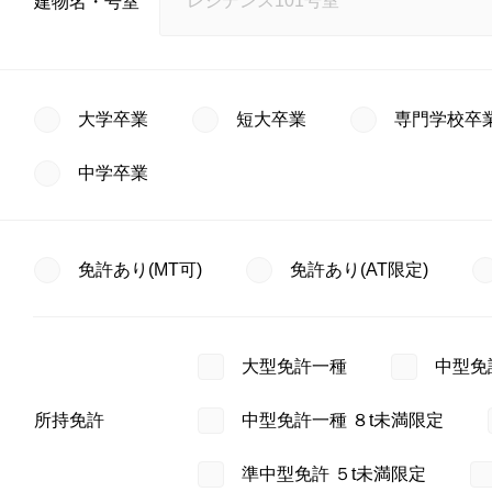
建物名・号室
大学卒業
短大卒業
専門学校卒
中学卒業
免許あり(MT可)
免許あり(AT限定)
大型免許一種
中型免
所持免許
中型免許一種 ８t未満限定
準中型免許 ５t未満限定