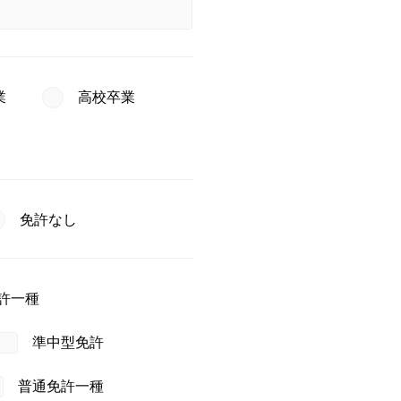
業
高校卒業
免許なし
許一種
準中型免許
普通免許一種