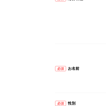
お名前
必須
性別
必須