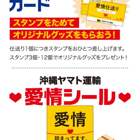
「新米を 新米主婦の 娘（こ）に送り」（親目線／となみ）
「ほほばって たべるえがおが めにうかぶ」（親目線／ヨウコシンガキ）
「クール便 だけど中身は あったかい」（親目線／ゴエモン）
「頼られる うちが私の 花である」（親目線／マコッチャン）
「​あれこれとつい入れ過ぎて三箱目」（親目線／瑠珂（るか））
「送ってと 言っていた子が 送るねに」（親目線／ちゅんすけ）
「箱ひとつ 埋めて、埋めたい 距離と愛」（親目線／ミニロック）
「荷を詰めて 逢いたい気持ち そっと閉じ」（親目線／盟主クサイ）
「しまらない 財布のヒモと 子への便」（親目線／アンダンテ）
「仕送りで 娘と会話 したい父」（親目線／だいちゃんZ）
「夫婦して 箱の隙間の 埋め合戦」（親目線／お酢）
「母親に 受けた愛情 子に紡ぐ（親目線／まおちゃんらぶ）
「段ボール 米と野菜と エール入り」（親目線／クラシック）
【愛情仕送り賞（子目線）】
「ダンボール返送したい私詰め」（子目線／もえ）
「箱の中 ギュギュっと詰まる 母の愛」（子目線／くまち）
「大量の あんだんす〜は 母の愛」（子目線／えっすー）
「ポーク缶数えて笑う愛の数」（子目線／うさぎちゃん）
「ひと箱に 無償の愛が ずっしりと」（子目線／水瓶座）
「仕送りは 母から子への 応援歌」（子目線／オメガ）
「ママト便 愛と小言が 過積載」（子目線／置楽）
「長旅の段ボールにも感謝込め」（子目線／ウインドミル）