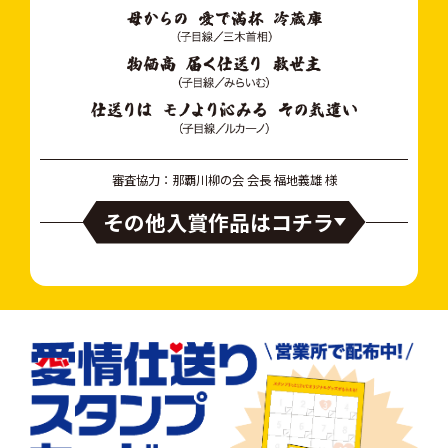
審査協力：那覇川柳の会 会長 福地義雄 様
その他入賞作品はコチラ
【愛情仕送り賞（親目線）】
「もういっそ 母さん配達 されたいわ」（親目線／千舟）
「海こえて 孫に届ける 島バナナ」（親目線／うるまバーバ）
「追跡で 追える荷物と 追えぬ子等」（親目線／具蔵）
「30年 経って仕送り 送る側」（親目線／みなまる）
「仕送りが 距離を縮める 家族愛」（親目線／ひろっち）
「孫産まれ 送る楽しみ また増えた」（親目線／chaga）
「仕送りは 頑張る子への 応援歌」（親目線／ター坊ママ）
「びっしりと パズルのように 詰める母」（親目線／ミルファ）
「黒猫に 託すぬくもり 島の味」（親目線／ねこたび）