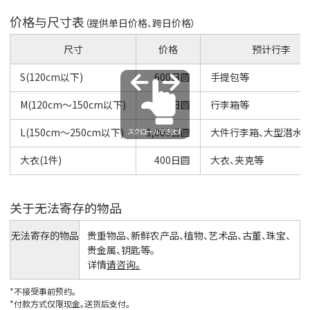
价格与尺寸表
（提供单日价格、跨日价格）
尺寸
价格
预计行李
S(120cm以下)
600日圆
手提包等
M(120cm～150cm以下)
800日圆
行李箱等
L(150cm～250cm以下)
1,000日圆
大件行李箱、大型潜水
スクロールできます
大衣(1件)
400日圆
大衣、夹克等
关于无法寄存的物品
无法寄存的物品
贵重物品、新鲜农产品、植物、艺术品、古董、珠宝、
贵金属、钥匙等。
详情
请咨询。
*不接受事前预约。
*付款方式仅限现金。送货后支付。