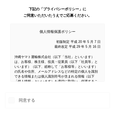
下記の「プライバシーポリシー」に
ご同意いただいたうえでご応募ください。
個人情報保護ポリシー
初版制定 平成 20 年 5 月 7 日
最終改定 平成 29 年 5 月 16 日
沖縄ヤマト運輸株式会社（以下「当社」といいます）
は、お客様、株主様、役員・従業員（以下「社員等」と
いいます）（以下、総称して「お客様等」といいます）
の氏名や住所、メールアドレスなどの特定の個人を識別
できる情報または個人識別符号が含まれる情報（以下
「個人情報」といいます）を適切に取扱い、保護するこ
とが企業の社会的責任であると認識し、次の取り組みを
実施いたします。
法令の遵守
同意する
個人情報を取扱うにあたり、個人情報保護に関す
る関係法令および社内規程を遵守いたします。
利用目的