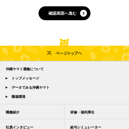
当社は、個人情報について、その利用目的を特定
するとともに、利用目的の達成に必要な範囲にお
確認画面へ進む
いて取り扱うこととし、その範囲を超える取扱い
はいたしません。なお、特定に個人情報の利用目
的が法令等に基づき別途限定されている場合に
は、当該利用目的以外での取扱いはいたしませ
ん。当社における個人情報の利用目的は、
こちら
をご参照ください。
個人情報の取得
個人情報を取得させていただく場合は、業務上必
要な範囲において、適正かつ適法な手段により取
得させていただきます。
沖縄ヤマト運輸について
個人情報の適正管理
個人データへの不正アクセス、紛失、破壊、改ざ
トップメッセージ
んおよび漏えい等を防止する措置を講じます。個
データでみる沖縄ヤマト
人データは、利用目的に必要な範囲内で正確かつ
最新の内容を確保し、利用の必要がなくなったと
職場環境
きは遅滞なく消去するよう努めます。
第三者提供の制限
当社は、お客様等ご本人の同意をいただいている
職種紹介
研修・福利厚生
場合や法令等に基づく場合等を除き、原則として
個人データを第三者に対して提供いたしません。
社員インタビュー
給与シミュレーター
ただし、利用目的の達成に必要な範囲内において