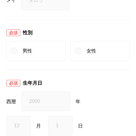
メイ
性別
必須
男性
女性
生年月日
必須
西暦
年
月
日